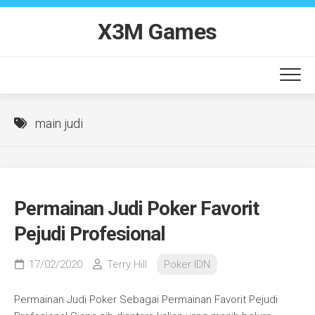
Skip
to
X3M Games
content
main judi
Permainan Judi Poker Favorit
Pejudi Profesional
17/02/2020
Terry Hill
Poker IDN
Permainan Judi Poker Sebagai Permainan Favorit Pejudi