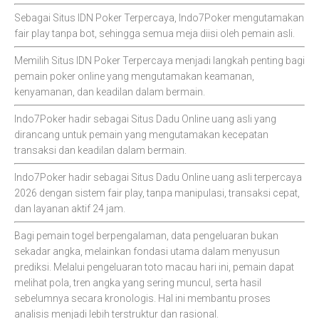
Sebagai Situs
IDN Poker
Terpercaya, Indo7Poker mengutamakan
fair play tanpa bot, sehingga semua meja diisi oleh pemain asli.
Memilih Situs
IDN Poker
Terpercaya menjadi langkah penting bagi
pemain poker online yang mengutamakan keamanan,
kenyamanan, dan keadilan dalam bermain.
Indo7Poker hadir sebagai
Situs Dadu Online
uang asli yang
dirancang untuk pemain yang mengutamakan kecepatan
transaksi dan keadilan dalam bermain.
Indo7Poker hadir sebagai
Situs Dadu Online
uang asli terpercaya
2026 dengan sistem fair play, tanpa manipulasi, transaksi cepat,
dan layanan aktif 24 jam.
Bagi pemain togel berpengalaman, data pengeluaran bukan
sekadar angka, melainkan fondasi utama dalam menyusun
prediksi. Melalui pengeluaran
toto macau hari ini
, pemain dapat
melihat pola, tren angka yang sering muncul, serta hasil
sebelumnya secara kronologis. Hal ini membantu proses
analisis menjadi lebih terstruktur dan rasional.