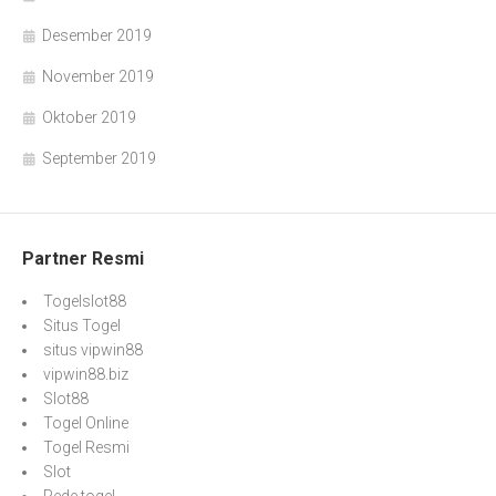
Desember 2019
November 2019
Oktober 2019
September 2019
Partner Resmi
Togelslot88
Situs Togel
situs vipwin88
vipwin88.biz
Slot88
Togel Online
Togel Resmi
Slot