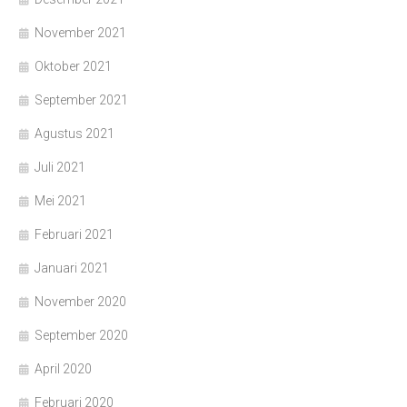
November 2021
Oktober 2021
September 2021
Agustus 2021
Juli 2021
Mei 2021
Februari 2021
Januari 2021
November 2020
September 2020
April 2020
Februari 2020