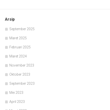
Arsip
September 2025
Maret 2025
Februari 2025
Maret 2024
November 2023
Oktober 2023
September 2023
Mei 2023
April 2023