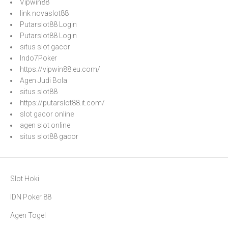
Vipwin88
link novaslot88
Putarslot88 Login
Putarslot88 Login
situs slot gacor
Indo7Poker
https://vipwin88.eu.com/
Agen Judi Bola
situs slot88
https://putarslot88.it.com/
slot gacor online
agen slot online
situs slot88 gacor
Slot Hoki
IDN Poker 88
Agen Togel