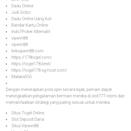
Dadu Online
Judi Sicbo
Dadu Online Uang Asli
Bandar Kartu Online
Indo7Poker Alternatif
vipwin88
vipwin88
linkvipwin88.com
https://178togel.com/
https://togel178.best/
https://togel178.sg-host.com/
Malaka555
Dengan menerapkan pola spin secara bijak, pemain dapat
meningkatkan pengalaman bermain mereka di
slot777 resmi
dan
memanfaatkan strategi yang paling sesuai untuk mereka.
Situs Togel Online
Slot Deposit Dana
Situs Vipwin88