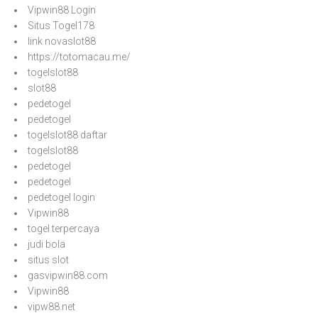
Vipwin88 Login
Situs Togel178
link novaslot88
https://totomacau.me/
togelslot88
slot88
pedetogel
pedetogel
togelslot88 daftar
togelslot88
pedetogel
pedetogel
pedetogel login
Vipwin88
togel terpercaya
judi bola
situs slot
gasvipwin88.com
Vipwin88
vipw88.net