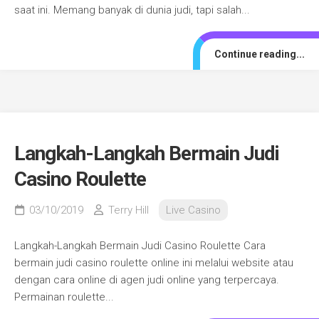
saat ini. Memang banyak di dunia judi, tapi salah...
Continue reading...
Langkah-Langkah Bermain Judi
Casino Roulette
03/10/2019
Terry Hill
Live Casino
Langkah-Langkah Bermain Judi Casino Roulette Cara
bermain judi casino roulette online ini melalui website atau
dengan cara online di agen judi online yang terpercaya.
Permainan roulette...