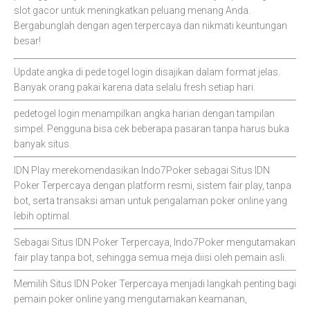
slot gacor untuk meningkatkan peluang menang Anda.
Bergabunglah dengan agen terpercaya dan nikmati keuntungan
besar!
Update angka di
pede togel login
disajikan dalam format jelas.
Banyak orang pakai karena data selalu fresh setiap hari.
pedetogel login
menampilkan angka harian dengan tampilan
simpel. Pengguna bisa cek beberapa pasaran tanpa harus buka
banyak situs.
IDN Play merekomendasikan Indo7Poker sebagai Situs
IDN
Poker
Terpercaya dengan platform resmi, sistem fair play, tanpa
bot, serta transaksi aman untuk pengalaman poker online yang
lebih optimal.
Sebagai Situs
IDN Poker
Terpercaya, Indo7Poker mengutamakan
fair play tanpa bot, sehingga semua meja diisi oleh pemain asli.
Memilih Situs
IDN Poker
Terpercaya menjadi langkah penting bagi
pemain poker online yang mengutamakan keamanan,