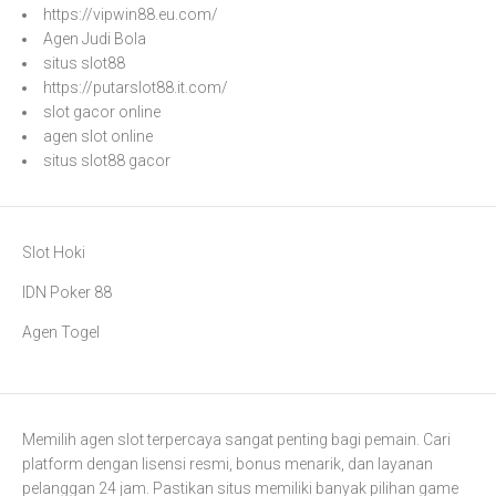
https://vipwin88.eu.com/
Agen Judi Bola
situs slot88
https://putarslot88.it.com/
slot gacor online
agen slot online
situs slot88 gacor
Slot Hoki
IDN Poker 88
Agen Togel
Memilih
agen slot
terpercaya sangat penting bagi pemain. Cari
platform dengan lisensi resmi, bonus menarik, dan layanan
pelanggan 24 jam. Pastikan situs memiliki banyak pilihan game