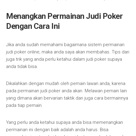
Menangkan Permainan Judi Poker
Dengan Cara Ini
Jika anda sudah memahami bagaimana sistem permainan
judi poker online, maka anda saya akan membahas. Tips dan
juga trik yang anda perlu ketahui dalam judi poker supaya
anda tidak bisa.
Dikalahkan dengan mudah oleh pemain lawan anda, karena
pada permainan judi poker anda akan. Melawan pemain lain
yang dimana akan bervarian taktik dan juga cara bermainnya
pada tiap pemain.
Yang perlu anda ketahui supaya anda bisa memenangkan
permainan ini dengan baik adalah anda harus. Bisa