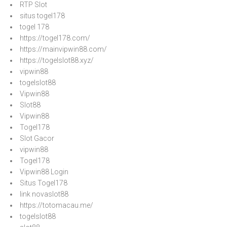
RTP Slot
situs togel178
togel 178
https://togel178.com/
https://mainvipwin88.com/
https://togelslot88.xyz/
vipwin88
togelslot88
Vipwin88
Slot88
Vipwin88
Togel178
Slot Gacor
vipwin88
Togel178
Vipwin88 Login
Situs Togel178
link novaslot88
https://totomacau.me/
togelslot88