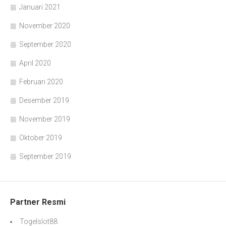
Januari 2021
November 2020
September 2020
April 2020
Februari 2020
Desember 2019
November 2019
Oktober 2019
September 2019
Partner Resmi
Togelslot88