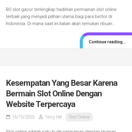
BO slot gacor terlengkap hadirkan permainan slot online
terbaik yang menjadi pilihan utama bagi para bettor di
Indonesia. Di mana saat ini kalian akan temukan ribuan...
Continue reading...
Kesempatan Yang Besar Karena
Bermain Slot Online Dengan
Website Terpercaya
16/10/2023
Terry Hill
Slot Online
Slot online adalah satu buah permainan dengan layanan