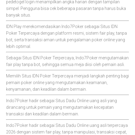
pedetogel login
menampilkan angka harian dengan tampilan
simpel. Pengguna bisa cek beberapa pasaran tanpa harus buka
banyak situs.
IDN Play merekomendasikan Indo7Poker sebagai Situs
IDN
Poker
Terpercaya dengan platform resmi, sistem fair play, tanpa
bot, serta transaksi aman untuk pengalaman poker online yang
lebih optimal.
Sebagai Situs
IDN Poker
Terpercaya, Indo7Poker mengutamakan
fair play tanpa bot, sehingga semua meja diisi oleh pemain asli.
Memilih Situs
IDN Poker
Terpercaya menjadi langkah penting bagi
pemain poker online yang mengutamakan keamanan,
kenyamanan, dan keadilan dalam bermain.
Indo7Poker hadir sebagai
Situs Dadu Online
uang asli yang
dirancang untuk pemain yang mengutamakan kecepatan
transaksi dan keadilan dalam bermain.
Indo7Poker hadir sebagai
Situs Dadu Online
uang asli terpercaya
2026 dengan sistem fair play, tanpa manipulasi, transaksi cepat,