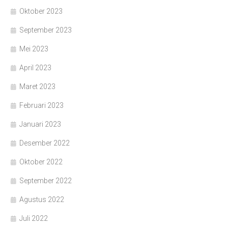
Oktober 2023
September 2023
Mei 2023
April 2023
Maret 2023
Februari 2023
Januari 2023
Desember 2022
Oktober 2022
September 2022
Agustus 2022
Juli 2022