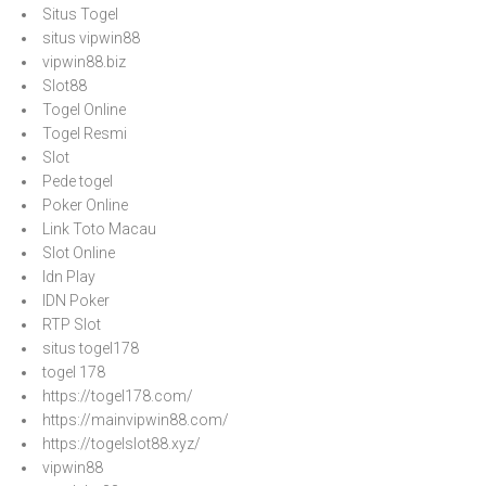
Situs Togel
situs vipwin88
vipwin88.biz
Slot88
Togel Online
Togel Resmi
Slot
Pede togel
Poker Online
Link Toto Macau
Slot Online
Idn Play
IDN Poker
RTP Slot
situs togel178
togel 178
https://togel178.com/
https://mainvipwin88.com/
https://togelslot88.xyz/
vipwin88