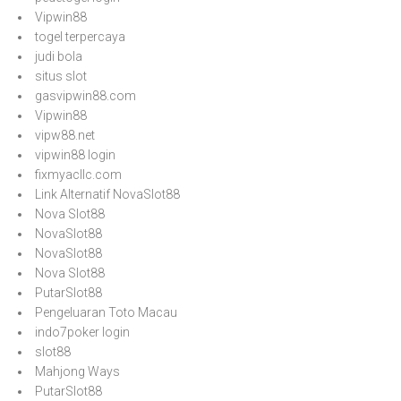
Vipwin88
togel terpercaya
judi bola
situs slot
gasvipwin88.com
Vipwin88
vipw88.net
vipwin88 login
fixmyacllc.com
Link Alternatif NovaSlot88
Nova Slot88
NovaSlot88
NovaSlot88
Nova Slot88
PutarSlot88
Pengeluaran Toto Macau
indo7poker login
slot88
Mahjong Ways
PutarSlot88