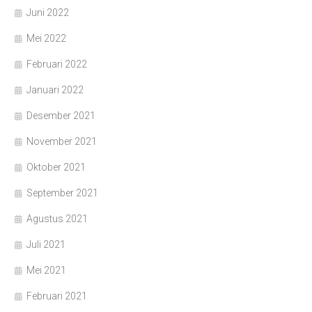
Juni 2022
Mei 2022
Februari 2022
Januari 2022
Desember 2021
November 2021
Oktober 2021
September 2021
Agustus 2021
Juli 2021
Mei 2021
Februari 2021