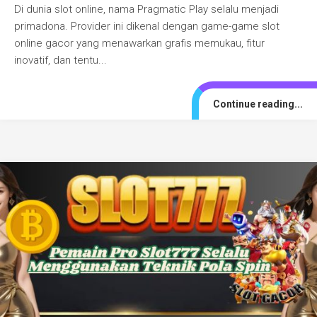
Di dunia slot online, nama Pragmatic Play selalu menjadi
primadona. Provider ini dikenal dengan game-game slot
online gacor yang menawarkan grafis memukau, fitur
inovatif, dan tentu...
Continue reading...