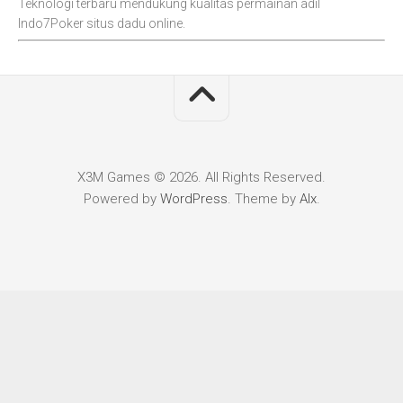
Teknologi terbaru mendukung kualitas permainan adil
Indo7Poker
situs dadu online.
X3M Games © 2026. All Rights Reserved.
Powered by
WordPress
. Theme by
Alx
.