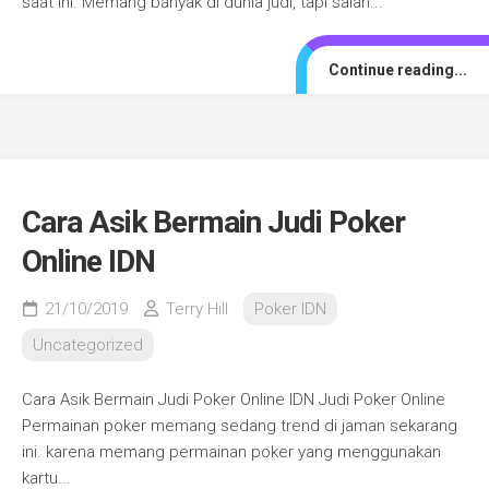
saat ini. Memang banyak di dunia judi, tapi salah...
Continue reading...
Cara Asik Bermain Judi Poker
Online IDN
21/10/2019
Terry Hill
Poker IDN
Uncategorized
Cara Asik Bermain Judi Poker Online IDN Judi Poker Online
Permainan poker memang sedang trend di jaman sekarang
ini. karena memang permainan poker yang menggunakan
kartu...