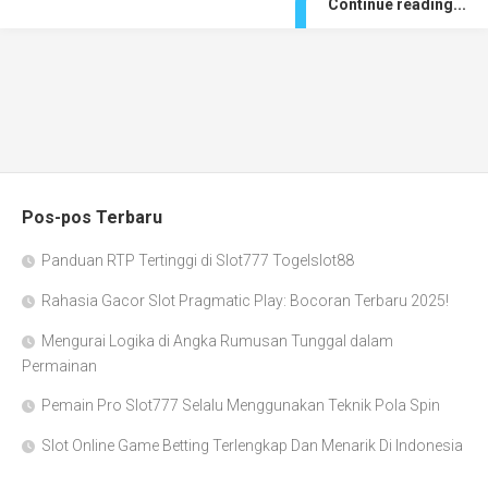
Continue reading...
Pos-pos Terbaru
Panduan RTP Tertinggi di Slot777 Togelslot88
Rahasia Gacor Slot Pragmatic Play: Bocoran Terbaru 2025!
Mengurai Logika di Angka Rumusan Tunggal dalam
Permainan
Pemain Pro Slot777 Selalu Menggunakan Teknik Pola Spin
Slot Online Game Betting Terlengkap Dan Menarik Di Indonesia