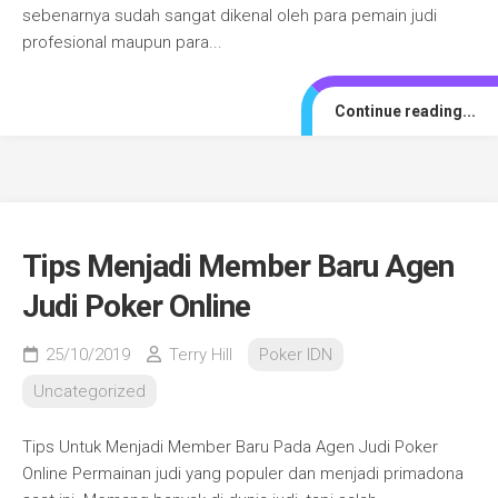
sebenarnya sudah sangat dikenal oleh para pemain judi
profesional maupun para...
Continue reading...
Tips Menjadi Member Baru Agen
Judi Poker Online
25/10/2019
Terry Hill
Poker IDN
Uncategorized
Tips Untuk Menjadi Member Baru Pada Agen Judi Poker
Online Permainan judi yang populer dan menjadi primadona