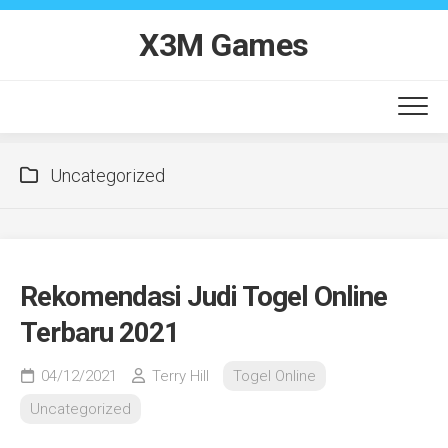
Skip
to
X3M Games
content
Uncategorized
Rekomendasi Judi Togel Online
Terbaru 2021
04/12/2021
Terry Hill
Togel Online
Uncategorized