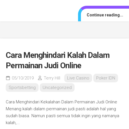
Continue reading...
Cara Menghindari Kalah Dalam
Permainan Judi Online
05/10/2019
Terry Hill
Live Casino
Poker IDN
Sportsbetting
Uncategorized
Cara Menghindari Kekalahan Dalam Permainan Judi Online
Menang kalah dalam permainan judi pasti adalah hal yang
sudah biasa. Namun pasti semua tidak ingin yang namanya
kalah,...