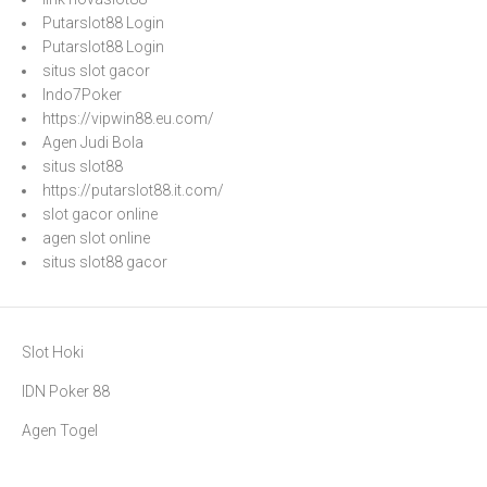
Putarslot88 Login
Putarslot88 Login
situs slot gacor
Indo7Poker
https://vipwin88.eu.com/
Agen Judi Bola
situs slot88
https://putarslot88.it.com/
slot gacor online
agen slot online
situs slot88 gacor
Slot Hoki
IDN Poker 88
Agen Togel