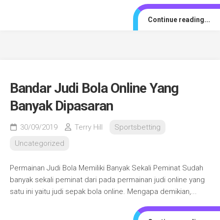
Continue reading...
Bandar Judi Bola Online Yang
Banyak Dipasaran
30/09/2019
Terry Hill
Sportsbetting
Uncategorized
Permainan Judi Bola Memiliki Banyak Sekali Peminat Sudah
banyak sekali peminat dari pada permainan judi online yang
satu ini yaitu judi sepak bola online. Mengapa demikian,...