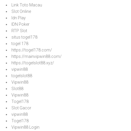
Link Toto Macau
Slot Online
Idn Play
IDN Poker
RTP Slot
situs togel178
togel 178
https://togel178.com/
https://mainvipwin88.com/
https://togelslot88.xyz/
vipwin88
togelslot88
Vipwin88
Slot88
Vipwin88
Togel178
Slot Gacor
vipwin88
Togel178
Vipwin88 Login