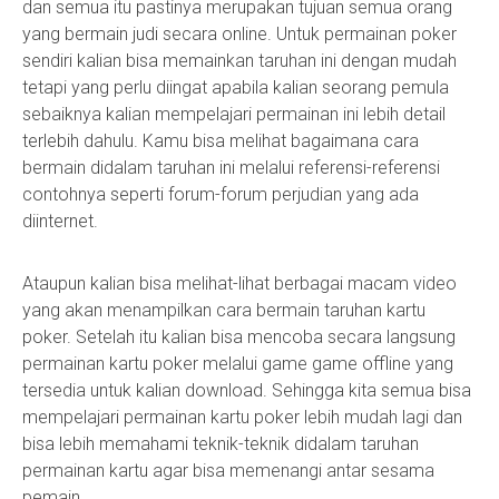
dan semua itu pastinya merupakan tujuan semua orang
yang bermain judi secara online. Untuk permainan poker
sendiri kalian bisa memainkan taruhan ini dengan mudah
tetapi yang perlu diingat apabila kalian seorang pemula
sebaiknya kalian mempelajari permainan ini lebih detail
terlebih dahulu. Kamu bisa melihat bagaimana cara
bermain didalam taruhan ini melalui referensi-referensi
contohnya seperti forum-forum perjudian yang ada
diinternet.
Ataupun kalian bisa melihat-lihat berbagai macam video
yang akan menampilkan cara bermain taruhan kartu
poker. Setelah itu kalian bisa mencoba secara langsung
permainan kartu poker melalui game game offline yang
tersedia untuk kalian download. Sehingga kita semua bisa
mempelajari permainan kartu poker lebih mudah lagi dan
bisa lebih memahami teknik-teknik didalam taruhan
permainan kartu agar bisa memenangi antar sesama
pemain.