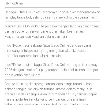
lebih optimal.
Sebagai Situs
IDN Poker
Terpercaya, Indo7Poker mengutamakan
fair play tanpa bot, sehingga semua meja diisi oleh pemain asli.
Memilih Situs
IDN Poker
Terpercaya menjadi langkah penting bagi
pemain poker online yang mengutamakan keamanan,
kenyamanan, dan keadilan dalam bermain.
Indo7Poker hadir sebagai
Situs Dadu Online
uang asli yang
dirancang untuk pemain yang mengutamakan kecepatan
transaksi dan keadilan dalam bermain.
Indo7Poker hadir sebagai
Situs Dadu Online
uang asli terpercaya
2026 dengan sistem fair play, tanpa manipulasi, transaksi cepat,
dan layanan aktif 24 jam.
Bagi pemain togel berpengalaman, data pengeluaran bukan
sekadar angka, melainkan fondasi utama dalam menyusun
prediksi. Melalui pengeluaran
toto macau hari ini
, pemain dapat
melihat pola, tren angka yang sering muncul, serta hasil
sebelumnya secara kronologis. Hal ini membantu proses