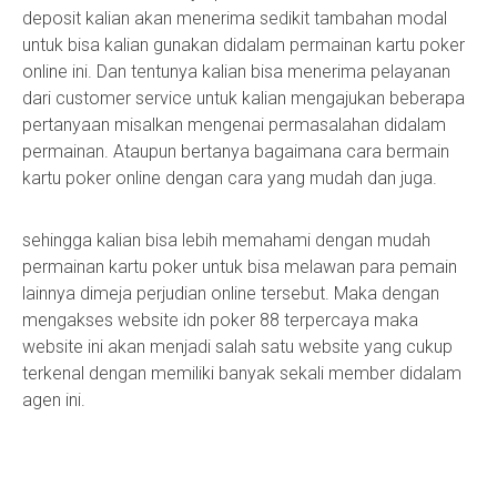
deposit kalian akan menerima sedikit tambahan modal
untuk bisa kalian gunakan didalam permainan kartu poker
online ini. Dan tentunya kalian bisa menerima pelayanan
dari customer service untuk kalian mengajukan beberapa
pertanyaan misalkan mengenai permasalahan didalam
permainan. Ataupun bertanya bagaimana cara bermain
kartu poker online dengan cara yang mudah dan juga.
sehingga kalian bisa lebih memahami dengan mudah
permainan kartu poker untuk bisa melawan para pemain
lainnya dimeja perjudian online tersebut. Maka dengan
mengakses website idn poker 88 terpercaya maka
website ini akan menjadi salah satu website yang cukup
terkenal dengan memiliki banyak sekali member didalam
agen ini.