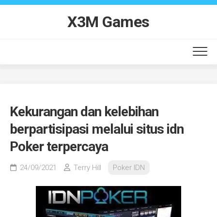
Skip
to
X3M Games
content
Kekurangan dan kelebihan
berpartisipasi melalui situs idn
Poker terpercaya
24/09/2021
Terry Hill
Poker IDN