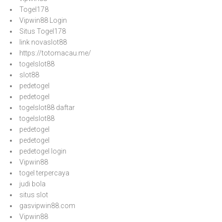
Togel178
Vipwin88 Login
Situs Togel178
link novaslot88
https://totomacau.me/
togelslot88
slot88
pedetogel
pedetogel
togelslot88 daftar
togelslot88
pedetogel
pedetogel
pedetogel login
Vipwin88
togel terpercaya
judi bola
situs slot
gasvipwin88.com
Vipwin88