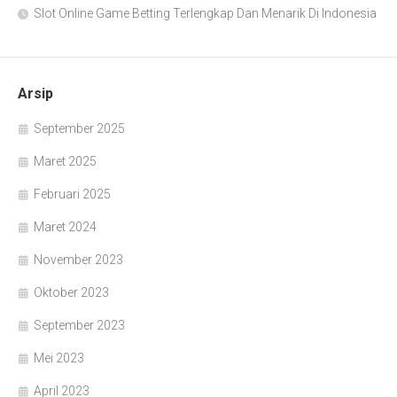
Slot Online Game Betting Terlengkap Dan Menarik Di Indonesia
Arsip
September 2025
Maret 2025
Februari 2025
Maret 2024
November 2023
Oktober 2023
September 2023
Mei 2023
April 2023