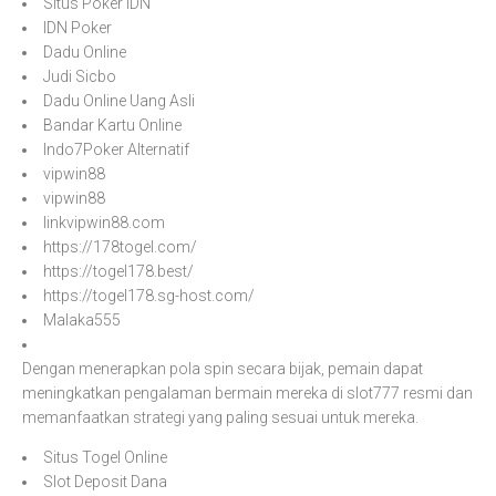
Situs Poker IDN
IDN Poker
Dadu Online
Judi Sicbo
Dadu Online Uang Asli
Bandar Kartu Online
Indo7Poker Alternatif
vipwin88
vipwin88
linkvipwin88.com
https://178togel.com/
https://togel178.best/
https://togel178.sg-host.com/
Malaka555
Dengan menerapkan pola spin secara bijak, pemain dapat
meningkatkan pengalaman bermain mereka di
slot777 resmi
dan
memanfaatkan strategi yang paling sesuai untuk mereka.
Situs Togel Online
Slot Deposit Dana