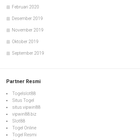
Februari 2020
Desember 2019
November 2019
Oktober 2019
September 2019
Partner Resmi
Togelslot88
Situs Togel
situs vipwin88
vipwin88.biz
Slot88
Togel Online
Togel Resmi