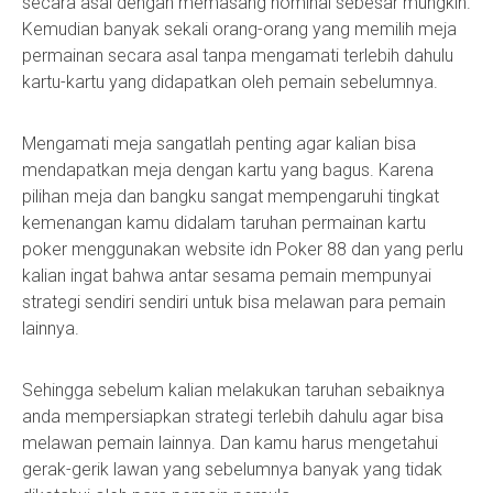
secara asal dengan memasang nominal sebesar mungkin.
Kemudian banyak sekali orang-orang yang memilih meja
permainan secara asal tanpa mengamati terlebih dahulu
kartu-kartu yang didapatkan oleh pemain sebelumnya.
Mengamati meja sangatlah penting agar kalian bisa
mendapatkan meja dengan kartu yang bagus. Karena
pilihan meja dan bangku sangat mempengaruhi tingkat
kemenangan kamu didalam taruhan permainan kartu
poker menggunakan website idn Poker 88 dan yang perlu
kalian ingat bahwa antar sesama pemain mempunyai
strategi sendiri sendiri untuk bisa melawan para pemain
lainnya.
Sehingga sebelum kalian melakukan taruhan sebaiknya
anda mempersiapkan strategi terlebih dahulu agar bisa
melawan pemain lainnya. Dan kamu harus mengetahui
gerak-gerik lawan yang sebelumnya banyak yang tidak