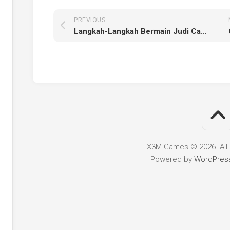
PREVIOUS
Langkah-Langkah Bermain Judi Casino Roulette
X3M Games © 2026. All 
Powered by
WordPres