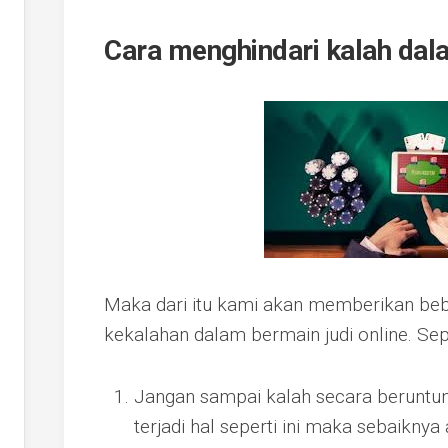
Cara menghindari kalah dala
Maka dari itu kami akan memberikan bebe
kekalahan dalam bermain judi online. Sepe
Jangan sampai kalah secara beruntun
terjadi hal seperti ini maka sebaikn