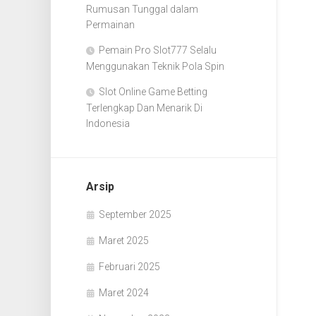
Rumusan Tunggal dalam
Permainan
Pemain Pro Slot777 Selalu
Menggunakan Teknik Pola Spin
Slot Online Game Betting
Terlengkap Dan Menarik Di
Indonesia
Arsip
September 2025
Maret 2025
Februari 2025
Maret 2024