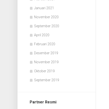
Januari 2021
November 2020
September 2020
April 2020
Februari 2020
Desember 2019
November 2019
Oktober 2019
September 2019
Partner Resmi