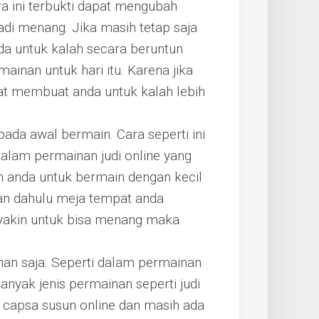
ra ini terbukti dapat mengubah
di menang. Jika masih tetap saja
da untuk kalah secara beruntun
inan untuk hari itu. Karena jika
at membuat anda untuk kalah lebih
ada awal bermain. Cara seperti ini
alam permainan judi online yang
an anda untuk bermain dengan kecil
an dahulu meja tempat anda
 yakin untuk bisa menang maka
an saja. Seperti dalam permainan
anyak jenis permainan seperti judi
 capsa susun online dan masih ada