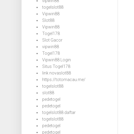
vipwin88
togelslot88
Vipwin88
Slot88
Vipwin88
Togel178
Slot Gacor
vipwin88
Togel178
Vipwin88 Login
Situs Togel178
link novaslot88
https://totomacau.me/
togelslot88
slot88
pedetogel
pedetogel
togelslot88 daftar
togelslot88
pedetogel
pedetogel