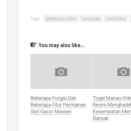
Tags:
artikel judi online
cara main
Judi Online
You may also like...
Beberapa Fungsi Dari
Togel Macau Onli
Beberapa Fitur Permainan
Resmi Menghadir
Slot Gacor Maxwin
Kesempatan Me
Banyak