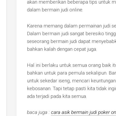
akan memberikan beberapa tips untuk me
dalam bermain judi online.
Karena memang dalam permainan judi sem
Dalam bermain judi sangat beresiko tingg
seseorang bermain judi dapat menyebab
bahkan kalah dengan cepat juga.
Hal ini berlaku untuk semua orang baik it
bahkan untuk para pemula sekalipun. Ban
untuk sekedar iseng, mencari keuntunga
kebosanan. Tapi tetap pasti kita tidak in
ada terjadi pada kita semua.
baca juga :
cara asik bermain judi poker on