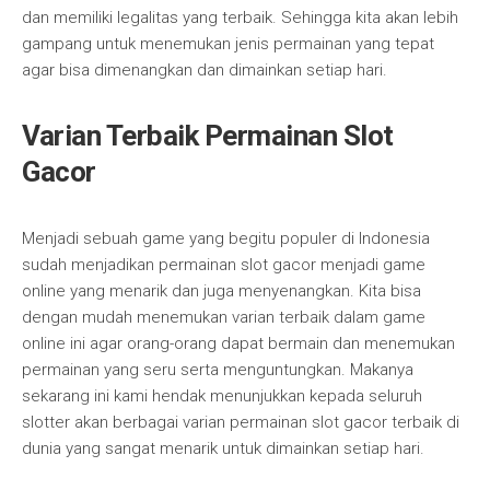
dan memiliki legalitas yang terbaik. Sehingga kita akan lebih
gampang untuk menemukan jenis permainan yang tepat
agar bisa dimenangkan dan dimainkan setiap hari.
Varian Terbaik Permainan Slot
Gacor
Menjadi sebuah game yang begitu populer di Indonesia
sudah menjadikan permainan slot gacor menjadi game
online yang menarik dan juga menyenangkan. Kita bisa
dengan mudah menemukan varian terbaik dalam game
online ini agar orang-orang dapat bermain dan menemukan
permainan yang seru serta menguntungkan. Makanya
sekarang ini kami hendak menunjukkan kepada seluruh
slotter akan berbagai varian permainan slot gacor terbaik di
dunia yang sangat menarik untuk dimainkan setiap hari.