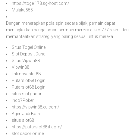
https://togel178.sg-host.com/
Malaka555
Dengan menerapkan pola spin secara bijak, pemain dapat
meningkatkan pengalaman bermain mereka di
slot777 resmi
dan
memanfaatkan strategi yang paling sesuai untuk mereka.
Situs Togel Online
Slot Deposit Dana
Situs Vipwin88
Vipwin88
link novaslot88
Putarslot88 Login
Putarslot88 Login
situs slot gacor
Indo7Poker
https://vipwin88.eu.com/
Agen Judi Bola
situs slot88
https://putarslot88.it.com/
slot gacor online