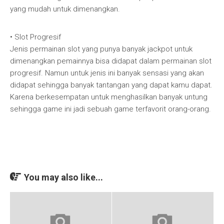
yang mudah untuk dimenangkan.
• Slot Progresif
Jenis permainan slot yang punya banyak jackpot untuk
dimenangkan pemainnya bisa didapat dalam permainan slot
progresif. Namun untuk jenis ini banyak sensasi yang akan
didapat sehingga banyak tantangan yang dapat kamu dapat.
Karena berkesempatan untuk menghasilkan banyak untung
sehingga game ini jadi sebuah game terfavorit orang-orang.
You may also like...