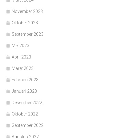
Maret 2024
November 2023
Oktober 2023
September 2023
Mei 2023
April 2023
Maret 2023
Februari 2023
Januari 2023
Desember 2022
Oktober 2022
September 2022
Agustus 2022