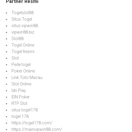
Partner Resmi
Togelslot88
Situs Togel
situs vipwin88
vipwin88.biz
Slot88
Togel Online
Togel Resmi
Slot
Pede togel
Poker Online
Link Toto Macau
Slot Online
Idn Play
IDN Poker
RTP Slot
situs togel178
togel 178
https://togel178.com/
https://mainvipwin88.com/