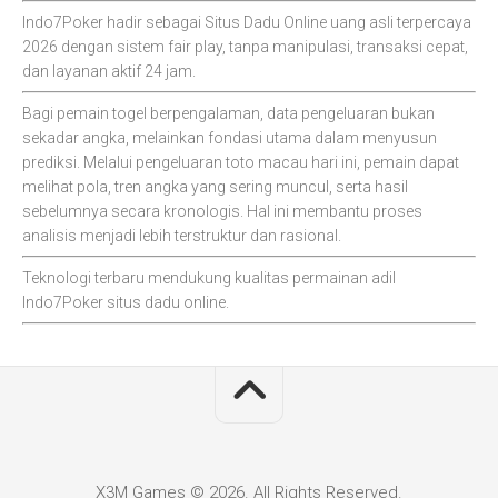
Indo7Poker hadir sebagai
Situs Dadu Online
uang asli terpercaya
2026 dengan sistem fair play, tanpa manipulasi, transaksi cepat,
dan layanan aktif 24 jam.
Bagi pemain togel berpengalaman, data pengeluaran bukan
sekadar angka, melainkan fondasi utama dalam menyusun
prediksi. Melalui pengeluaran
toto macau hari ini
, pemain dapat
melihat pola, tren angka yang sering muncul, serta hasil
sebelumnya secara kronologis. Hal ini membantu proses
analisis menjadi lebih terstruktur dan rasional.
Teknologi terbaru mendukung kualitas permainan adil
Indo7Poker
situs dadu online.
X3M Games © 2026. All Rights Reserved.