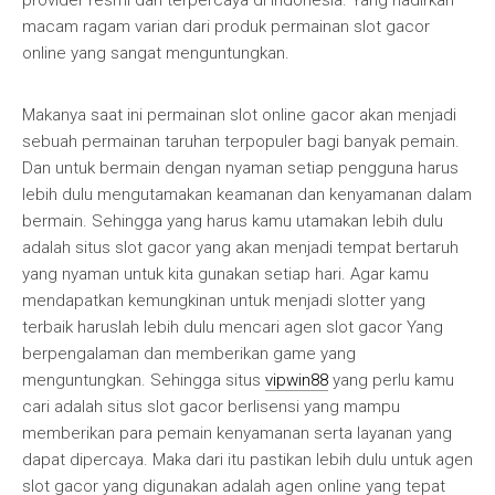
macam ragam varian dari produk permainan slot gacor
online yang sangat menguntungkan.
Makanya saat ini permainan slot online gacor akan menjadi
sebuah permainan taruhan terpopuler bagi banyak pemain.
Dan untuk bermain dengan nyaman setiap pengguna harus
lebih dulu mengutamakan keamanan dan kenyamanan dalam
bermain. Sehingga yang harus kamu utamakan lebih dulu
adalah situs slot gacor yang akan menjadi tempat bertaruh
yang nyaman untuk kita gunakan setiap hari. Agar kamu
mendapatkan kemungkinan untuk menjadi slotter yang
terbaik haruslah lebih dulu mencari agen slot gacor Yang
berpengalaman dan memberikan game yang
menguntungkan. Sehingga situs
vipwin88
yang perlu kamu
cari adalah situs slot gacor berlisensi yang mampu
memberikan para pemain kenyamanan serta layanan yang
dapat dipercaya. Maka dari itu pastikan lebih dulu untuk agen
slot gacor yang digunakan adalah agen online yang tepat