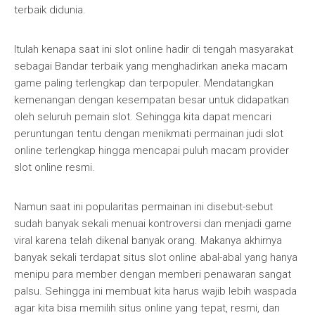
terbaik didunia.
Itulah kenapa saat ini slot online hadir di tengah masyarakat
sebagai Bandar terbaik yang menghadirkan aneka macam
game paling terlengkap dan terpopuler. Mendatangkan
kemenangan dengan kesempatan besar untuk didapatkan
oleh seluruh pemain slot. Sehingga kita dapat mencari
peruntungan tentu dengan menikmati permainan judi slot
online terlengkap hingga mencapai puluh macam provider
slot online resmi.
Namun saat ini popularitas permainan ini disebut-sebut
sudah banyak sekali menuai kontroversi dan menjadi game
viral karena telah dikenal banyak orang. Makanya akhirnya
banyak sekali terdapat situs slot online abal-abal yang hanya
menipu para member dengan memberi penawaran sangat
palsu. Sehingga ini membuat kita harus wajib lebih waspada
agar kita bisa memilih situs online yang tepat, resmi, dan