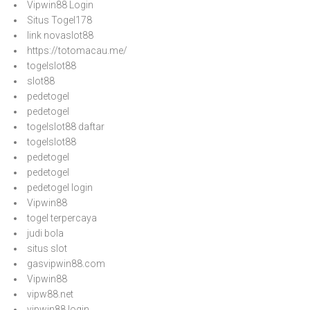
Vipwin88 Login
Situs Togel178
link novaslot88
https://totomacau.me/
togelslot88
slot88
pedetogel
pedetogel
togelslot88 daftar
togelslot88
pedetogel
pedetogel
pedetogel login
Vipwin88
togel terpercaya
judi bola
situs slot
gasvipwin88.com
Vipwin88
vipw88.net
vipwin88 login