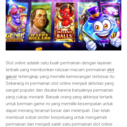
Slot online adalah satu buah permainan dengan layanan
terbaik yang memberikan ratusan macam permainan
slot
gacor
terlengkap yang memiliki kemenangan terbesar itu.
Sekarang ini permainan slot online menjadi aktivitas yang
sangat populer dan disukai karena banyaknya permainan
yang cukup menarik. Banyak orang yang akhirnya tertarik
untuk bermain game ini yang memiliki kesempatan untuk
dapat menang teramat besar dan melimpah. Dan telah
membuat sobat slotter berpeluang untuk mengamati
permainan dan menjadi salah satu permainan slot online