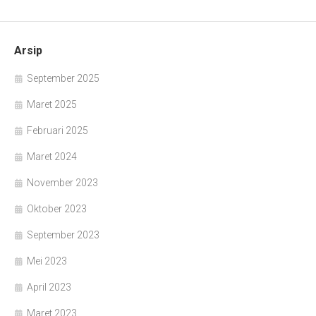
Arsip
September 2025
Maret 2025
Februari 2025
Maret 2024
November 2023
Oktober 2023
September 2023
Mei 2023
April 2023
Maret 2023