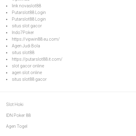
link novaslot88
Putarslot88 Login
Putarslot88 Login
situs slot gacor
Indo7Poker
https://vipwin88.eu.com/
Agen Judi Bola
situs slot88
https://putarslot88.it.com/
slot gacor online
agen slot online
situs slot88 gacor
Slot Hoki
IDN Poker 88
Agen Togel