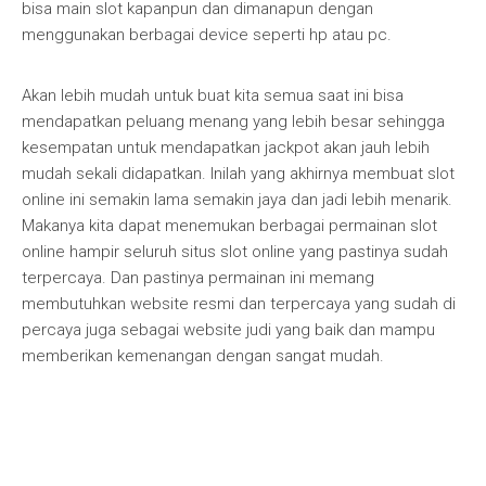
bisa main slot kapanpun dan dimanapun dengan
menggunakan berbagai device seperti hp atau pc.
Akan lebih mudah untuk buat kita semua saat ini bisa
mendapatkan peluang menang yang lebih besar sehingga
kesempatan untuk mendapatkan jackpot akan jauh lebih
mudah sekali didapatkan. Inilah yang akhirnya membuat slot
online ini semakin lama semakin jaya dan jadi lebih menarik.
Makanya kita dapat menemukan berbagai permainan slot
online hampir seluruh situs slot online yang pastinya sudah
terpercaya. Dan pastinya permainan ini memang
membutuhkan website resmi dan terpercaya yang sudah di
percaya juga sebagai website judi yang baik dan mampu
memberikan kemenangan dengan sangat mudah.