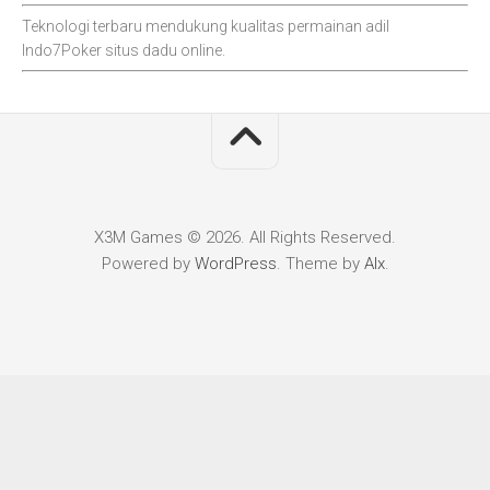
Teknologi terbaru mendukung kualitas permainan adil
Indo7Poker
situs dadu online.
X3M Games © 2026. All Rights Reserved.
Powered by
WordPress
. Theme by
Alx
.