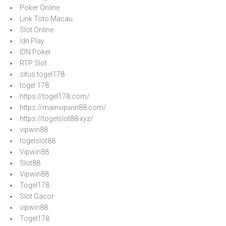
Poker Online
Link Toto Macau
Slot Online
Idn Play
IDN Poker
RTP Slot
situs togel178
togel 178
https://togel178.com/
https://mainvipwin88.com/
https://togelslot88.xyz/
vipwin88
togelslot88
Vipwin88
Slot88
Vipwin88
Togel178
Slot Gacor
vipwin88
Togel178