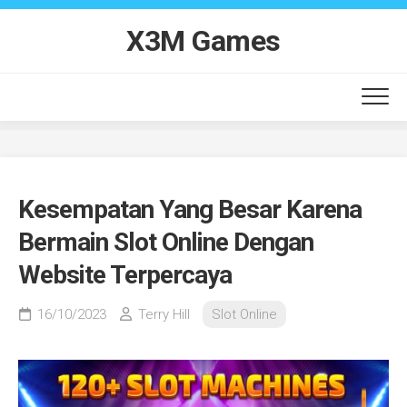
Skip
to
X3M Games
content
Kesempatan Yang Besar Karena
Bermain Slot Online Dengan
Website Terpercaya
16/10/2023
Terry Hill
Slot Online