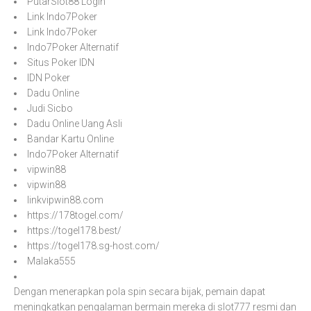
PutarSlot88 Login
Link Indo7Poker
Link Indo7Poker
Indo7Poker Alternatif
Situs Poker IDN
IDN Poker
Dadu Online
Judi Sicbo
Dadu Online Uang Asli
Bandar Kartu Online
Indo7Poker Alternatif
vipwin88
vipwin88
linkvipwin88.com
https://178togel.com/
https://togel178.best/
https://togel178.sg-host.com/
Malaka555
Dengan menerapkan pola spin secara bijak, pemain dapat
meningkatkan pengalaman bermain mereka di
slot777 resmi
dan