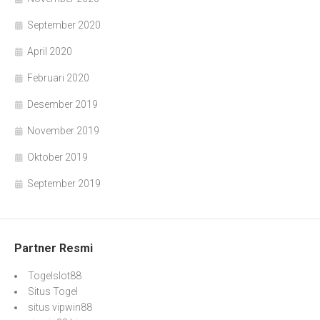
September 2020
April 2020
Februari 2020
Desember 2019
November 2019
Oktober 2019
September 2019
Partner Resmi
Togelslot88
Situs Togel
situs vipwin88