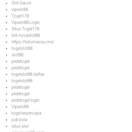
Slot Gacor
vipwin88
Togel178
Vipwin88 Login
Situs Togel178
link novaslot88
https://totomacau.me/
togelslot88
slot88
pedetogel
pedetogel
togelslot88 daftar
togelslot88
pedetogel
pedetogel
pedetogel login
Vipwin88
togel terpercaya
judi bola
situs slot