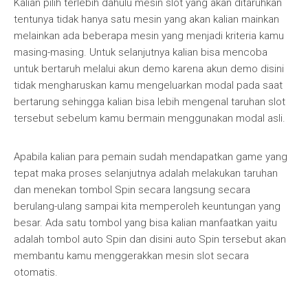
Kalian pilih terlebih dahulu mesin slot yang akan ditaruhkan
tentunya tidak hanya satu mesin yang akan kalian mainkan
melainkan ada beberapa mesin yang menjadi kriteria kamu
masing-masing. Untuk selanjutnya kalian bisa mencoba
untuk bertaruh melalui akun demo karena akun demo disini
tidak mengharuskan kamu mengeluarkan modal pada saat
bertarung sehingga kalian bisa lebih mengenal taruhan slot
tersebut sebelum kamu bermain menggunakan modal asli.
Apabila kalian para pemain sudah mendapatkan game yang
tepat maka proses selanjutnya adalah melakukan taruhan
dan menekan tombol Spin secara langsung secara
berulang-ulang sampai kita memperoleh keuntungan yang
besar. Ada satu tombol yang bisa kalian manfaatkan yaitu
adalah tombol auto Spin dan disini auto Spin tersebut akan
membantu kamu menggerakkan mesin slot secara
otomatis.