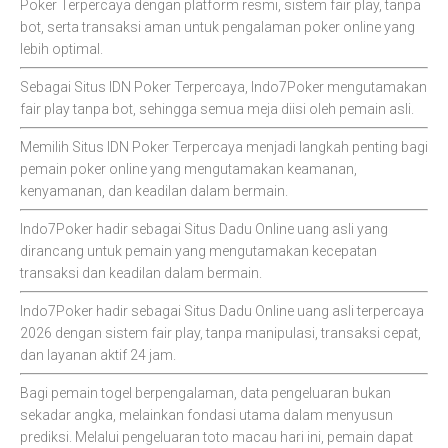
Poker
Terpercaya dengan platform resmi, sistem fair play, tanpa
bot, serta transaksi aman untuk pengalaman poker online yang
lebih optimal.
Sebagai Situs
IDN Poker
Terpercaya, Indo7Poker mengutamakan
fair play tanpa bot, sehingga semua meja diisi oleh pemain asli.
Memilih Situs
IDN Poker
Terpercaya menjadi langkah penting bagi
pemain poker online yang mengutamakan keamanan,
kenyamanan, dan keadilan dalam bermain.
Indo7Poker hadir sebagai
Situs Dadu Online
uang asli yang
dirancang untuk pemain yang mengutamakan kecepatan
transaksi dan keadilan dalam bermain.
Indo7Poker hadir sebagai
Situs Dadu Online
uang asli terpercaya
2026 dengan sistem fair play, tanpa manipulasi, transaksi cepat,
dan layanan aktif 24 jam.
Bagi pemain togel berpengalaman, data pengeluaran bukan
sekadar angka, melainkan fondasi utama dalam menyusun
prediksi. Melalui pengeluaran
toto macau hari ini
, pemain dapat