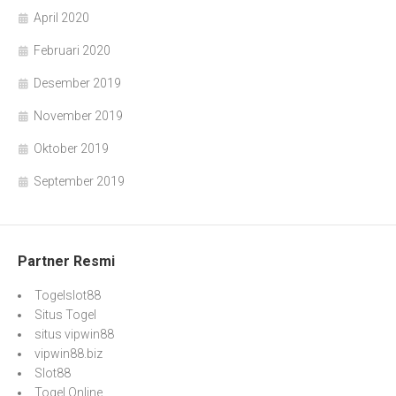
April 2020
Februari 2020
Desember 2019
November 2019
Oktober 2019
September 2019
Partner Resmi
Togelslot88
Situs Togel
situs vipwin88
vipwin88.biz
Slot88
Togel Online