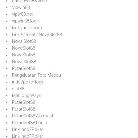
gasvipwin88.com
Vipwin88
vipw88.net
vipwin88 login
fixmyacllc.com
Link Alternatif NovaSlot88
Nova Slot88
NovaSlot88
NovaSlot88
Nova Slot88
PutarSlot88
Pengeluaran Toto Macau
indo7poker login
slot88
Mahjong Ways
PutarSlot88
PutarSlot88
PutarSlot88 Alternatif
PutarSlot88 Login
Link Indo7Poker
Link Indo7Poker