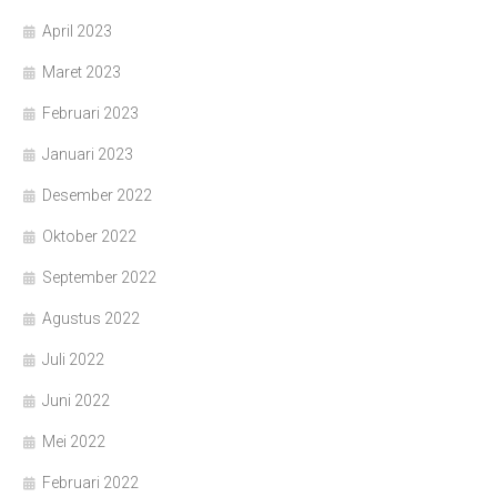
April 2023
Maret 2023
Februari 2023
Januari 2023
Desember 2022
Oktober 2022
September 2022
Agustus 2022
Juli 2022
Juni 2022
Mei 2022
Februari 2022