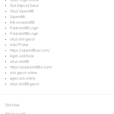
Situs Togel Online
Slot Deposit Dana
Situs Vipwin88
Vipwin88
link novaslot88
Putarslot88 Login
Putarslot88 Login
situs slot gacor
Indo7Poker
https://vipwin88.eu.com/
Agen Judi Bola
situs slot88
https://putarslot88.it.com/
slot gacor online
agen slot online
situs slot88 gacor
Slot Hoki