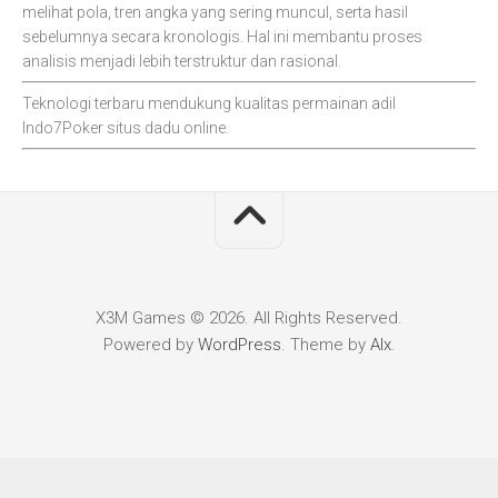
melihat pola, tren angka yang sering muncul, serta hasil
sebelumnya secara kronologis. Hal ini membantu proses
analisis menjadi lebih terstruktur dan rasional.
Teknologi terbaru mendukung kualitas permainan adil
Indo7Poker
situs dadu online.
X3M Games © 2026. All Rights Reserved.
Powered by
WordPress
. Theme by
Alx
.