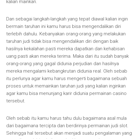
kalian mainkan.
Dan sebagai langkah-langkah yang tepat diawal kalian ingin
bermain taruhan ini kamu harus bisa mengendalikan diri
terlebih dahulu. Kebanyakan orang-orang yang melakukan
taruhan judi tidak bisa mengendalikan diri dengan baik
hasilnya kekalahan pasti mereka dapatkan dan kehabisan
uang pasti akan mereka terima. Maka dari itu sudah banyak
orang-orang yang gagal didunia perjudian dan hasilnya
mereka mengalami kebangkrutan didunia real. Oleh sebab
itu perlunya agar kamu harus mengerti bagaimana sebuah
proses untuk memainkan taruhan judi yang kalian inginkan
agar kamu bisa menunjang karir didunia permainan casino
tersebut.
Oleh sebab itu kamu harus tahu dulu bagaimana asal mula
dari bagaimana tercipta dan berdirinya permainan judi slot.
Sehingga hal tersebut akan menjadi suatu pengalaman yang