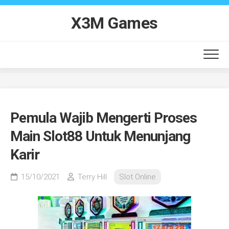
Skip
to
X3M Games
content
Pemula Wajib Mengerti Proses
Main Slot88 Untuk Menunjang
Karir
15/10/2021
Terry Hill
Slot Online