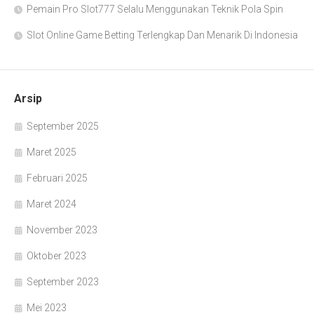
Pemain Pro Slot777 Selalu Menggunakan Teknik Pola Spin
Slot Online Game Betting Terlengkap Dan Menarik Di Indonesia
Arsip
September 2025
Maret 2025
Februari 2025
Maret 2024
November 2023
Oktober 2023
September 2023
Mei 2023