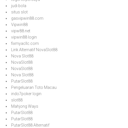
judi bola
situs slot
gasvipwin88.com
Vipwin88
vipw88.net
vipwin88 login
fixmyacllc.com
Link Alternatif NovaSlot88
Nova Slot88
NovaSlot88
NovaSlot88
Nova Slot88
PutarSlot88
Pengeluaran Toto Macau
indo7poker login
slot88
Mahjong Ways
PutarSlot88
PutarSlot88
PutarSlot88 Alternatif