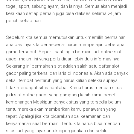
togel, sport, sabung ayam, dan lainnya. Semua akan menjadi
kesukaan setiap pemain juga bisa diakses selama 24 jam
penuh setiap hari.
Sebelum kita semua memutuskan untuk memilih permainan
apa pastinya kita benar-benar harus mempelajari beberapa
game tersebut. Seperti saat ingin bermain judi online slot
gacor malam ini yang perlu dicari lebih dulu informasinya.
Sekarang ini permainan slot adalah salah satu daftar slot
gacor paling terkenal dan laris di Indonesia. Akan ada banyak
sekali tempat bertaruh yang harus kalian seleksi supaya
tidak mendapat situs abal-abal. Kamu harus mencari situs
judi slot online gacor yang gampang kasih kamu benefit
kemenangan Meskipun banyak situs yang tersedia belum
tentu mereka akan memberikan kamu penawaran yang
tepat. Apalagi jika kita bicarakan soal keamanan dan
kenyamanan saat bermain. Tentu kita harus bisa mencari
situs judi yang layak untuk dipergunakan dan selalu