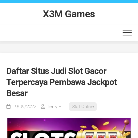
Skip
to
X3M Games
content
Daftar Situs Judi Slot Gacor
Terpercaya Pembawa Jackpot
Besar
19/09/2022
Terry Hill
Slot Online