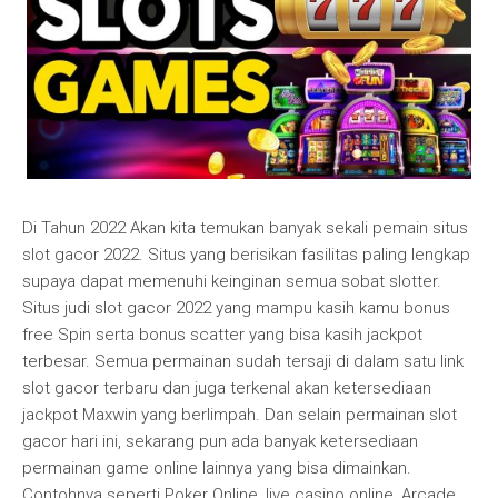
Di Tahun 2022 Akan kita temukan banyak sekali pemain situs
slot gacor 2022. Situs yang berisikan fasilitas paling lengkap
supaya dapat memenuhi keinginan semua sobat slotter.
Situs judi slot gacor 2022 yang mampu kasih kamu bonus
free Spin serta bonus scatter yang bisa kasih jackpot
terbesar. Semua permainan sudah tersaji di dalam satu link
slot gacor terbaru dan juga terkenal akan ketersediaan
jackpot Maxwin yang berlimpah. Dan selain permainan slot
gacor hari ini, sekarang pun ada banyak ketersediaan
permainan game online lainnya yang bisa dimainkan.
Contohnya seperti Poker Online, live casino online, Arcade,