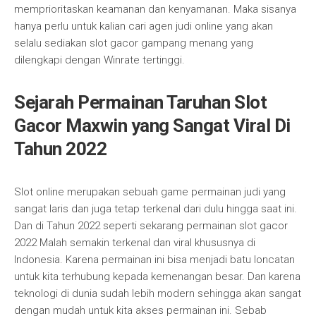
memprioritaskan keamanan dan kenyamanan. Maka sisanya
hanya perlu untuk kalian cari agen judi online yang akan
selalu sediakan slot gacor gampang menang yang
dilengkapi dengan Winrate tertinggi.
Sejarah Permainan Taruhan Slot
Gacor Maxwin yang Sangat Viral Di
Tahun 2022
Slot online merupakan sebuah game permainan judi yang
sangat laris dan juga tetap terkenal dari dulu hingga saat ini.
Dan di Tahun 2022 seperti sekarang permainan slot gacor
2022 Malah semakin terkenal dan viral khususnya di
Indonesia. Karena permainan ini bisa menjadi batu loncatan
untuk kita terhubung kepada kemenangan besar. Dan karena
teknologi di dunia sudah lebih modern sehingga akan sangat
dengan mudah untuk kita akses permainan ini. Sebab