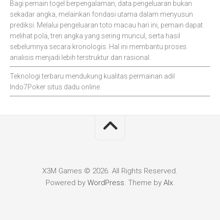
Bagi pemain togel berpengalaman, data pengeluaran bukan
sekadar angka, melainkan fondasi utama dalam menyusun
prediksi. Melalui pengeluaran
toto macau hari ini
, pemain dapat
melihat pola, tren angka yang sering muncul, serta hasil
sebelumnya secara kronologis. Hal ini membantu proses
analisis menjadi lebih terstruktur dan rasional.
Teknologi terbaru mendukung kualitas permainan adil
Indo7Poker
situs dadu online.
X3M Games © 2026. All Rights Reserved.
Powered by
WordPress
. Theme by
Alx
.