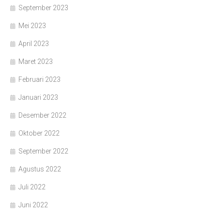
September 2023
Mei 2023
April 2023
Maret 2023
Februari 2023
Januari 2023
Desember 2022
Oktober 2022
September 2022
Agustus 2022
Juli 2022
Juni 2022