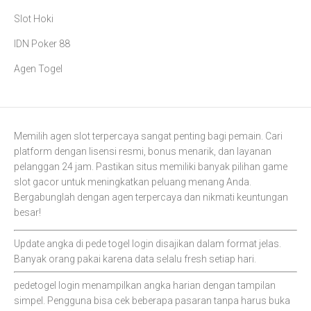
Slot Hoki
IDN Poker 88
Agen Togel
Memilih
agen slot
terpercaya sangat penting bagi pemain. Cari
platform dengan lisensi resmi, bonus menarik, dan layanan
pelanggan 24 jam. Pastikan situs memiliki banyak pilihan game
slot gacor untuk meningkatkan peluang menang Anda.
Bergabunglah dengan agen terpercaya dan nikmati keuntungan
besar!
Update angka di
pede togel login
disajikan dalam format jelas.
Banyak orang pakai karena data selalu fresh setiap hari.
pedetogel login
menampilkan angka harian dengan tampilan
simpel. Pengguna bisa cek beberapa pasaran tanpa harus buka