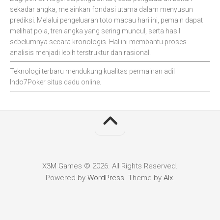
sekadar angka, melainkan fondasi utama dalam menyusun
prediksi. Melalui pengeluaran
toto macau hari ini
, pemain dapat
melihat pola, tren angka yang sering muncul, serta hasil
sebelumnya secara kronologis. Hal ini membantu proses
analisis menjadi lebih terstruktur dan rasional.
Teknologi terbaru mendukung kualitas permainan adil
Indo7Poker
situs dadu online.
X3M Games © 2026. All Rights Reserved.
Powered by
WordPress
. Theme by
Alx
.