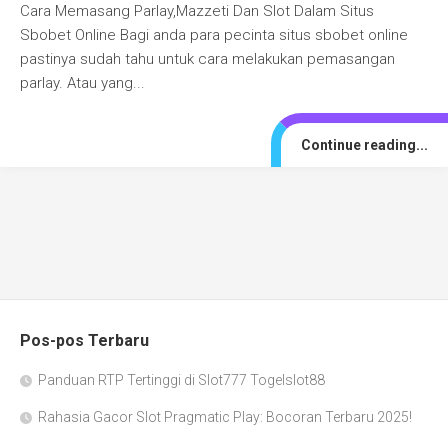
Cara Memasang Parlay,Mazzeti Dan Slot Dalam Situs
Sbobet Online Bagi anda para pecinta situs sbobet online
pastinya sudah tahu untuk cara melakukan pemasangan
parlay. Atau yang...
Continue reading...
Pos-pos Terbaru
Panduan RTP Tertinggi di Slot777 Togelslot88
Rahasia Gacor Slot Pragmatic Play: Bocoran Terbaru 2025!