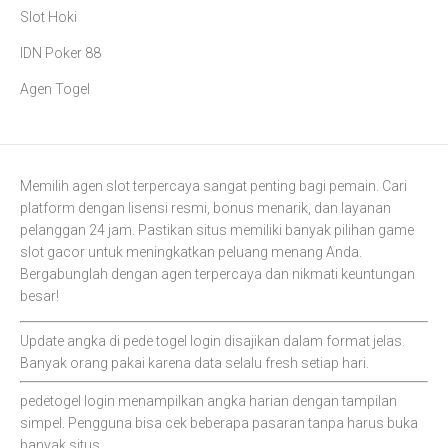
Slot Hoki
IDN Poker 88
Agen Togel
Memilih
agen slot
terpercaya sangat penting bagi pemain. Cari
platform dengan lisensi resmi, bonus menarik, dan layanan
pelanggan 24 jam. Pastikan situs memiliki banyak pilihan game
slot gacor untuk meningkatkan peluang menang Anda.
Bergabunglah dengan agen terpercaya dan nikmati keuntungan
besar!
Update angka di
pede togel login
disajikan dalam format jelas.
Banyak orang pakai karena data selalu fresh setiap hari.
pedetogel login
menampilkan angka harian dengan tampilan
simpel. Pengguna bisa cek beberapa pasaran tanpa harus buka
banyak situs.