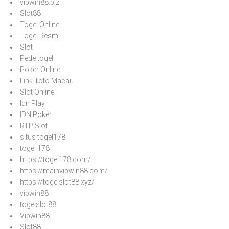
vipwin88.biz
Slot88
Togel Online
Togel Resmi
Slot
Pede togel
Poker Online
Link Toto Macau
Slot Online
Idn Play
IDN Poker
RTP Slot
situs togel178
togel 178
https://togel178.com/
https://mainvipwin88.com/
https://togelslot88.xyz/
vipwin88
togelslot88
Vipwin88
Slot88