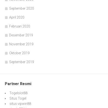
September 2020
April 2020
Februari 2020
Desember 2019
November 2019
Oktober 2019
September 2019
Partner Resmi
Togelslot88
Situs Togel
situs vipwin88