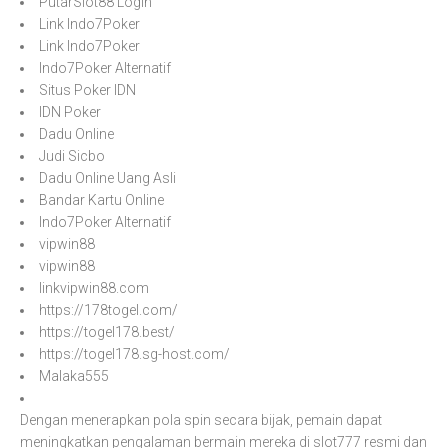
PutarSlot88 Login
Link Indo7Poker
Link Indo7Poker
Indo7Poker Alternatif
Situs Poker IDN
IDN Poker
Dadu Online
Judi Sicbo
Dadu Online Uang Asli
Bandar Kartu Online
Indo7Poker Alternatif
vipwin88
vipwin88
linkvipwin88.com
https://178togel.com/
https://togel178.best/
https://togel178.sg-host.com/
Malaka555
Dengan menerapkan pola spin secara bijak, pemain dapat
meningkatkan pengalaman bermain mereka di
slot777 resmi
dan