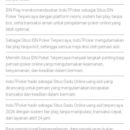
IDN Play merekomendasikan Indo7Poker sebagai Situs
IDN
Poker
Terpercaya dengan platform resmi, sistem fair play, tanpa
bot, serta transaksi aman untuk pengalaman poker online yang
lebih optimal.
Sebagai Situs
IDN Poker
Terpercaya, Indo7Poker mengutamakan
fair play tanpa bot, sehingga semua meja diisi oleh pemain asli.
Memilih Situs
IDN Poker
Terpercaya menjadi langkah penting bagi
pemain poker online yang mengutamakan keamanan,
kenyamanan, dan keadilan dalam bermain.
Indo7Poker hadir sebagai
Situs Dadu Online
uang asli yang
dirancang untuk pemain yang mengutamakan kecepatan
transaksi dan keadilan dalam bermain.
Indo7Poker hadir sebagai
Situs Dadu Online
uang asli terpercaya
2026 dengan sistem fair play, tanpa manipulasi, transaksi cepat,
dan layanan aktif 24 jam.
Bagi pemain togel berpengalaman, data pengeluaran bukan