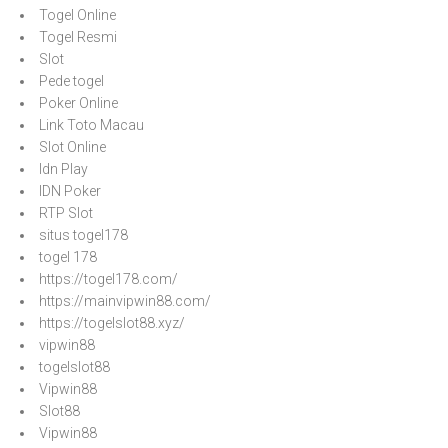
Togel Online
Togel Resmi
Slot
Pede togel
Poker Online
Link Toto Macau
Slot Online
Idn Play
IDN Poker
RTP Slot
situs togel178
togel 178
https://togel178.com/
https://mainvipwin88.com/
https://togelslot88.xyz/
vipwin88
togelslot88
Vipwin88
Slot88
Vipwin88