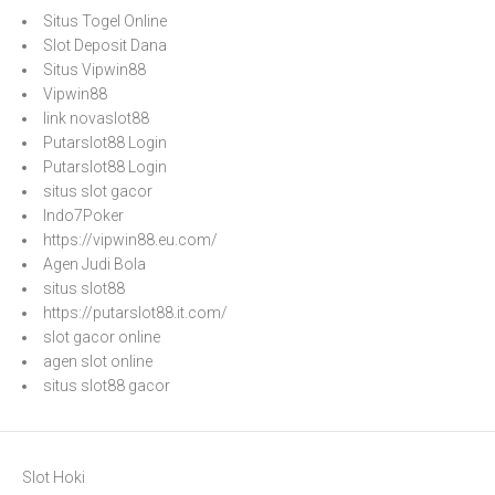
Situs Togel Online
Slot Deposit Dana
Situs Vipwin88
Vipwin88
link novaslot88
Putarslot88 Login
Putarslot88 Login
situs slot gacor
Indo7Poker
https://vipwin88.eu.com/
Agen Judi Bola
situs slot88
https://putarslot88.it.com/
slot gacor online
agen slot online
situs slot88 gacor
Slot Hoki