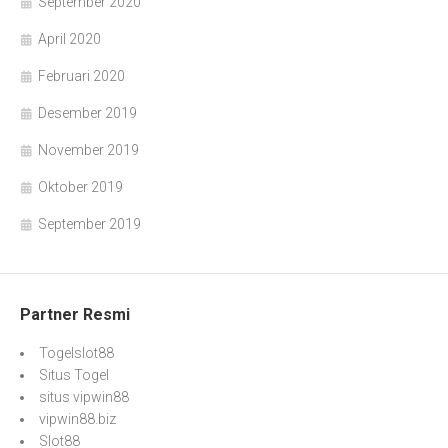
September 2020
April 2020
Februari 2020
Desember 2019
November 2019
Oktober 2019
September 2019
Partner Resmi
Togelslot88
Situs Togel
situs vipwin88
vipwin88.biz
Slot88