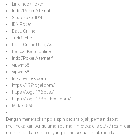
Link Indo7Poker
Indo7Poker Alternatif
Situs Poker IDN
IDN Poker
Dadu Online
Judi Sicbo
Dadu Online Uang Asli
Bandar Kartu Online
Indo7Poker Alternatif
vipwin88
vipwin88
linkvipwin88.com
https://178togel.com/
https://togel178.best/
https://togel178.sg-host.com/
Malaka555
Dengan menerapkan pola spin secara bijak, pemain dapat
meningkatkan pengalaman bermain mereka di
slot777 resmi
dan
memanfaatkan strategi yang paling sesuai untuk mereka.