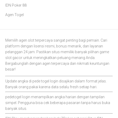
IDN Poker 88
Agen Togel
Memilih
agen slot
terpercaya sangat penting bagi pemain. Cari
platform dengan lisensi resmi, bonus menarik, dan layanan
pelanggan 24 jam. Pastikan situs memiliki banyak pilihan game
slot gacor untuk meningkatkan peluang menang Anda.
Bergabunglah dengan agen terpercaya dan nikmati keuntungan
besar!
Update angka di
pede togel login
disajikan dalam format jelas.
Banyak orang pakai karena data selalu fresh setiap hari.
pedetogel login
menampilkan angka harian dengan tampilan
simpel. Pengguna bisa cek beberapa pasaran tanpa harus buka
banyak situs.