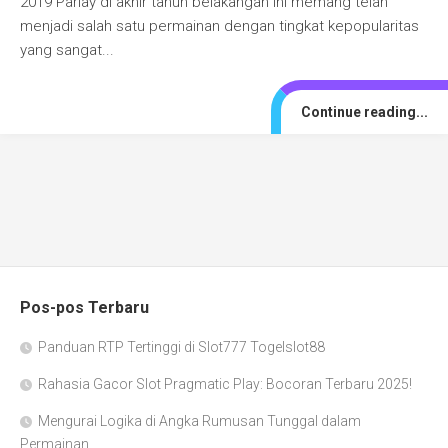
2019 Parlay di akhir tahun belakangan ini memang telah
menjadi salah satu permainan dengan tingkat kepopularitas
yang sangat...
Continue reading...
Pos-pos Terbaru
Panduan RTP Tertinggi di Slot777 Togelslot88
Rahasia Gacor Slot Pragmatic Play: Bocoran Terbaru 2025!
Mengurai Logika di Angka Rumusan Tunggal dalam
Permainan