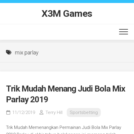
Skip
to
X3M Games
content
mix parlay
Trik Mudah Menang Judi Bola Mix
Parlay 2019
11/12/2019
Terry Hill
Sportsbetting
Trik Mudah Memenangkan Permainan Judi Bola Mix Parlay