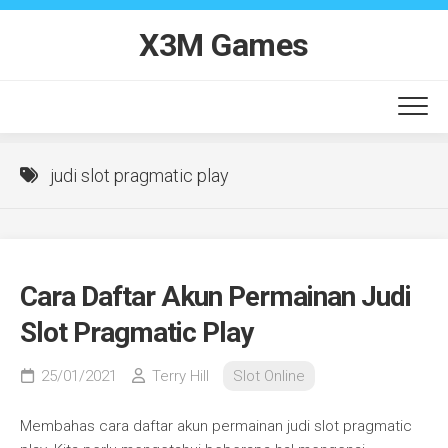
Skip
to
X3M Games
content
judi slot pragmatic play
Cara Daftar Akun Permainan Judi
Slot Pragmatic Play
25/01/2021
Terry Hill
Slot Online
Membahas cara daftar akun permainan judi slot pragmatic