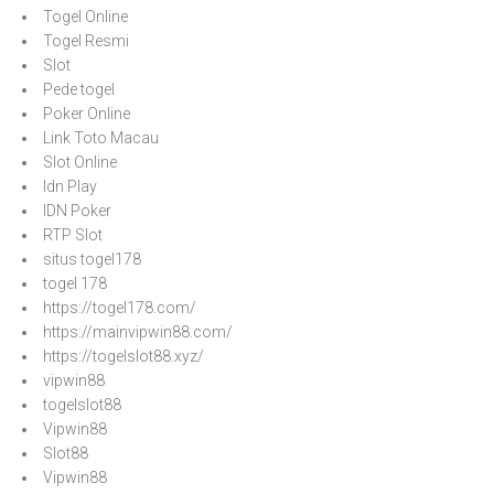
Togel Online
Togel Resmi
Slot
Pede togel
Poker Online
Link Toto Macau
Slot Online
Idn Play
IDN Poker
RTP Slot
situs togel178
togel 178
https://togel178.com/
https://mainvipwin88.com/
https://togelslot88.xyz/
vipwin88
togelslot88
Vipwin88
Slot88
Vipwin88