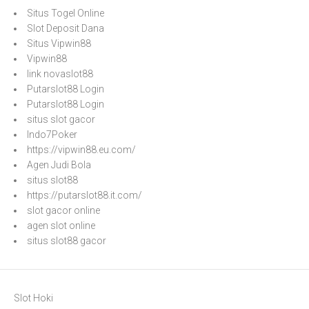
Situs Togel Online
Slot Deposit Dana
Situs Vipwin88
Vipwin88
link novaslot88
Putarslot88 Login
Putarslot88 Login
situs slot gacor
Indo7Poker
https://vipwin88.eu.com/
Agen Judi Bola
situs slot88
https://putarslot88.it.com/
slot gacor online
agen slot online
situs slot88 gacor
Slot Hoki